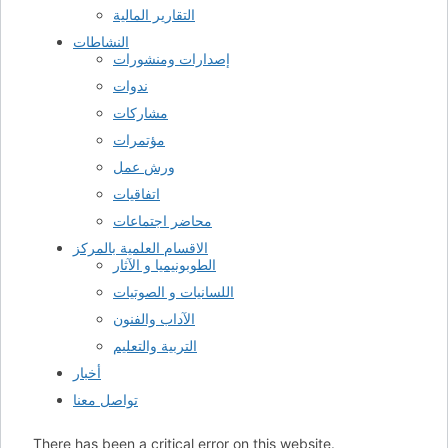
التقارير المالية
النشاطات
إصدارات ومنشورات
ندوات
مشاركات
مؤتمرات
ورش عمل
اتفاقيات
محاضر اجتماعات
الاقسام العلمية بالمركز
الطوبونيميا و الآثار
اللسانيات و الصوتيات
الآداب والفنون
التربية والتعليم
أخبار
تواصل معنا
There has been a critical error on this website.