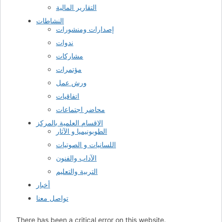
التقارير المالية
النشاطات
إصدارات ومنشورات
ندوات
مشاركات
مؤتمرات
ورش عمل
اتفاقيات
محاضر اجتماعات
الاقسام العلمية بالمركز
الطوبونيميا و الآثار
اللسانيات و الصوتيات
الآداب والفنون
التربية والتعليم
أخبار
تواصل معنا
There has been a critical error on this website.